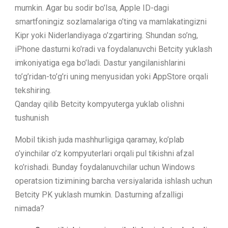
mumkin. Agar bu sodir bo’lsa, Apple ID-dagi
smartfoningiz sozlamalariga o’ting va mamlakatingizni
Kipr yoki Niderlandiyaga o’zgartiring. Shundan so’ng,
iPhone dasturni ko’radi va foydalanuvchi Betcity yuklash
imkoniyatiga ega bo’ladi. Dastur yangilanishlarini
to’g’ridan-to’g’ri uning menyusidan yoki AppStore orqali
tekshiring.
Qanday qilib Betcity kompyuterga yuklab olishni
tushunish
Mobil tikish juda mashhurligiga qaramay, ko’plab
o’yinchilar o’z kompyuterlari orqali pul tikishni afzal
ko’rishadi. Bunday foydalanuvchilar uchun Windows
operatsion tizimining barcha versiyalarida ishlash uchun
Betcity PK yuklash mumkin. Dasturning afzalligi
nimada?