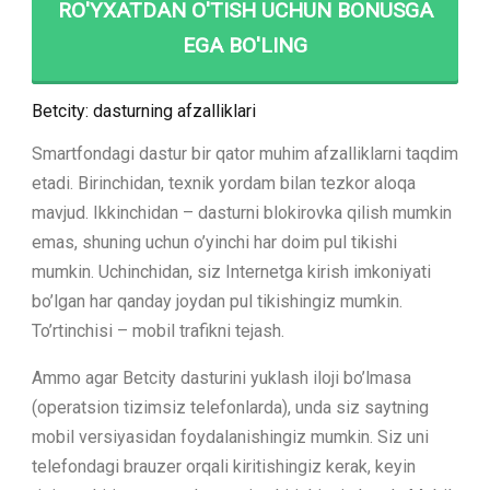
RO'YXATDAN O'TISH UCHUN BONUSGA
EGA BO'LING
Betcity: dasturning afzalliklari
Smartfondagi dastur bir qator muhim afzalliklarni taqdim
etadi. Birinchidan, texnik yordam bilan tezkor aloqa
mavjud. Ikkinchidan – dasturni blokirovka qilish mumkin
emas, shuning uchun o’yinchi har doim pul tikishi
mumkin. Uchinchidan, siz Internetga kirish imkoniyati
bo’lgan har qanday joydan pul tikishingiz mumkin.
To’rtinchisi – mobil trafikni tejash.
Ammo agar Betcity dasturini yuklash iloji bo’lmasa
(operatsion tizimsiz telefonlarda), unda siz saytning
mobil versiyasidan foydalanishingiz mumkin. Siz uni
telefondagi brauzer orqali kiritishingiz kerak, keyin