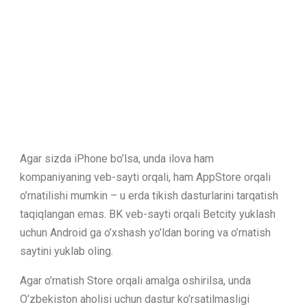
Agar sizda iPhone bo’lsa, unda ilova ham
kompaniyaning veb-sayti orqali, ham AppStore orqali
o’rnatilishi mumkin – u erda tikish dasturlarini tarqatish
taqiqlangan emas. BK veb-sayti orqali Betcity yuklash
uchun Android ga o’xshash yo’ldan boring va o’rnatish
saytini yuklab oling.
Agar o’rnatish Store orqali amalga oshirilsa, unda
O’zbekiston aholisi uchun dastur ko’rsatilmasligi