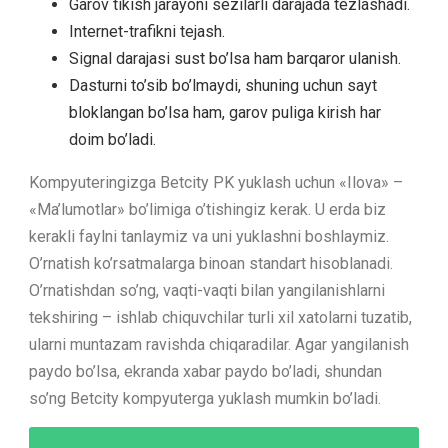
Garov tikish jarayoni sezilarli darajada tezlashadi.
Internet-trafikni tejash.
Signal darajasi sust bo’lsa ham barqaror ulanish.
Dasturni to’sib bo’lmaydi, shuning uchun sayt
bloklangan bo’lsa ham, garov puliga kirish har
doim bo’ladi.
Kompyuteringizga Betcity PK yuklash uchun «Ilova» –
«Ma’lumotlar» bo’limiga o’tishingiz kerak. U erda biz
kerakli faylni tanlaymiz va uni yuklashni boshlaymiz.
O’rnatish ko’rsatmalarga binoan standart hisoblanadi.
O’rnatishdan so’ng, vaqti-vaqti bilan yangilanishlarni
tekshiring – ishlab chiquvchilar turli xil xatolarni tuzatib,
ularni muntazam ravishda chiqaradilar. Agar yangilanish
paydo bo’lsa, ekranda xabar paydo bo’ladi, shundan
so’ng Betcity kompyuterga yuklash mumkin bo’ladi.