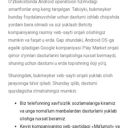
O’zbekistonda Android operatsion tizimidagi
smartfonlar eng keng tarqalgan. Tabiiyki, bukmeyker
bunday foydalanuvchilar uchun dasturni ishlab chiqishda
yordam bera olmadi va siz yuklash Betcity
kompaniyaning rasmiy veb-sayti orqali olishingiz
mumkin va faqat u erda. Gap shundaki, Android OS-ga
egalik qiladigan Google kompaniyasi Play Market orqali
qimor o’yinlari dasturlarini tarqatishga ruxsat bermaydi,
shuning uchun dasturni u erda topishning iloji yo’q.
Shuningdek, bukmeyker veb-sayti orqali yuklab olish
jarayoniga ta’sir qiladi. Shunday qilib, dasturni
quyidagicha o’rnatishingiz mumkin:
Biz telefonning xavfsizlik sozlamalariga kiramiz
va unga noma’lum manbalardan dasturlarni yuklab
olishga ruxsat beramiz.
Keyin kompaniyaning veb-saytidagi «Ma’lumot» va