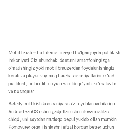
Mobil tikish – bu Internet mavjud bo’lgan joyda pul tikish
imkoniyati. Siz shunchaki dasturni smartfoningizga
o’rnatishingiz yoki mobil brauzerdan foydalanishingiz
kerak va pleyer saytning barcha xususiyatlarini ko’radi:
pul tikish, pulni olib qo’yish va olib qo’yish, ko’rsatuvlar
va boshqalar.
Betcity pul tikish kompaniyasi o’z foydalanuvchilariga
Android va iOS uchun gadjetlar uchun ilovani ishlab
chiqdi, uni saytdan mutlaqo bepul yuklab olish mumkin.
Kompyuter orqali ishlashni afzal ko’rgan better uchun