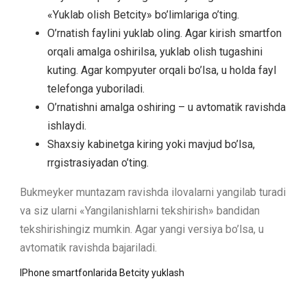
«Yuklab olish Betcity» bo’limlariga o’ting.
O’rnatish faylini yuklab oling. Agar kirish smartfon
orqali amalga oshirilsa, yuklab olish tugashini
kuting. Agar kompyuter orqali bo’lsa, u holda fayl
telefonga yuboriladi.
O’rnatishni amalga oshiring – u avtomatik ravishda
ishlaydi.
Shaxsiy kabinetga kiring yoki mavjud bo’lsa,
rrgistrasiyadan o’ting.
Bukmeyker muntazam ravishda ilovalarni yangilab turadi
va siz ularni «Yangilanishlarni tekshirish» bandidan
tekshirishingiz mumkin. Agar yangi versiya bo’lsa, u
avtomatik ravishda bajariladi.
IPhone smartfonlarida Betcity yuklash