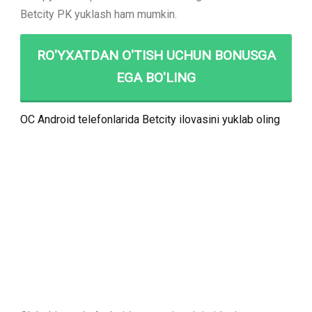
Betcity PK yuklash ham mumkin.
RO'YXATDAN O'TISH UCHUN BONUSGA
EGA BO'LING
OC Android telefonlarida Betcity ilovasini yuklab oling