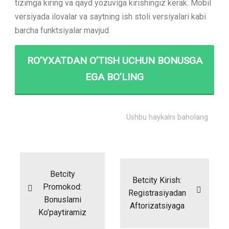
tizimga kiring va qayd yozuviga kirishingiz kerak. Mobil
versiyada ilovalar va saytning ish stoli versiyalari kabi
barcha funktsiyalar mavjud.
RO’YXATDAN O’TISH UCHUN BONUSGA
EGA BO’LING
Ushbu haykalni baholang
Betcity
Betcity Kirish:
Promokod:
Registrasiyadan
Bonuslarni
Aftorizatsiyaga
Ko’paytiramiz