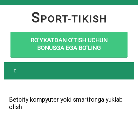
Skip
to
S
PORT-TIKISH
content
RO'YXATDAN O'TISH UCHUN
BONUSGA EGA BO'LING
Betcity kompyuter yoki smartfonga yuklab
olish