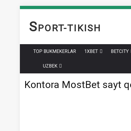
Skip
to
S
content
PORT-TIKISH
TOP BUKMEKERLAR
1XBET
BETCITY
UZBEK
Kontora MostBet sayt q