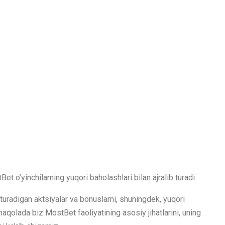
 o’yinchilarning yuqori baholashlari bilan ajralib turadi.
turadigan aktsiyalar va bonuslarni, shuningdek, yuqori
maqolada biz MostBet faoliyatining asosiy jihatlarini, uning