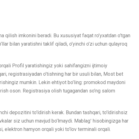
sha qilish imkonini beradi. Bu xususiyat faqat ro’yxatdan o’tgan
llar bilan yaratishni taklif qiladi, o’yinchi o’zi uchun qulayroq
rqali Profil yaratishingiz yoki sahifangizni ijtimoiy
i, registrasiyadan o’tishning har bir usuli bilan, Most bet
rishingiz mumkin. Lekin ehtiyot bo’ling: promokod maydoni
borish oson. Registrasiya olish tugagandan so’ng salom
inchi depozitini to’ldirish kerak. Bundan tashqari, to’ldirishsiz
kalar siz uchun mavjud bo’lmaydi. Mablagʻ hisobingizga har
, elektron hamyon orqali yoki to’lov terminali orqali.