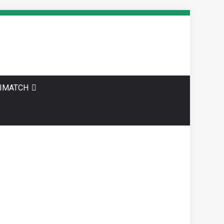
IMATCH