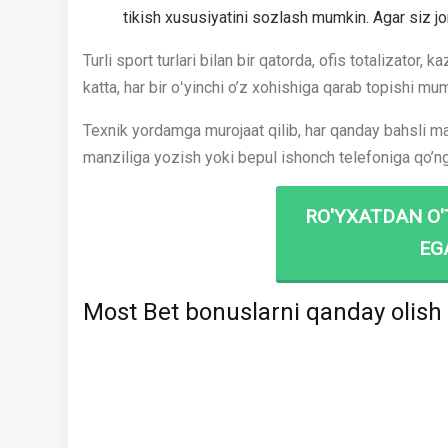
tikish xususiyatini sozlash mumkin. Agar siz jon
Turli sport turlari bilan bir qatorda, ofis totalizator, k
katta, har bir oʻyinchi o’z xohishiga qarab topishi mu
Texnik yordamga murojaat qilib, har qanday bahsli ma
manziliga yozish yoki bepul ishonch telefoniga qo’ng’
RO'YXATDAN O
EG
Most Bet bonuslarni qanday olis