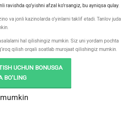
li ravishda qo’yishni afzal ko’rsangiz, bu ayniqsa qulay.
azino va jonli kazinolarda o’yinlarni taklif etadi. Tanlov juda
mkin.
salalarni hal qilishingiz mumkin. Siz uni yordam pochta
iroq qilish orqali soatlab murojaat qilishingiz mumkin.
'TISH UCHUN BONUSGA
A BO'LING
h mumkin