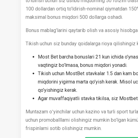
to’ldirish uchun siz ushbu miqdorning 50 foizini ola
100 dollardan ortiq to’ldirish-nominal qiymatdan 150%
maksimal bonus miqdori 500 dollarga oshadi.
Bonus mablag’larini qaytarib olish va asosiy hisobga
Tikish uchun siz bunday qoidalarga rioya qilishingiz 
Most Bet barcha bonuslari 21 kun ichida o’ynash
vaqtingiz bo’lmasa, bonus miqdori yonadi.
Tikish uchun MostBet stavkalar 1.5 dan kam bo’
miqdorini yigirma marta qo’yish kerak. Misol uc
qo’yishingiz kerak.
Agar muvaffaqiyatli stavka tikilsa, siz Mostbe
Muntazam oʻyinchilar uchun kazino va turli sport turlar
uchun promoballlarni olishingiz mumkin bo’lgan kümül
frispinlarni sotib olishingiz mumkin.