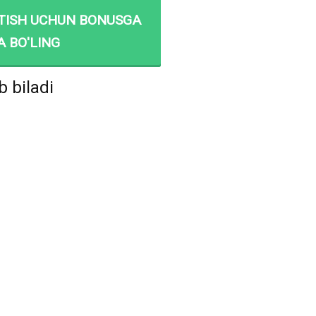
'TISH UCHUN BONUSGA
A BO'LING
b biladi