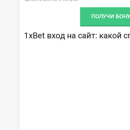
ПОЛУЧИ БОНУ
1xBet вход на сайт: какой 