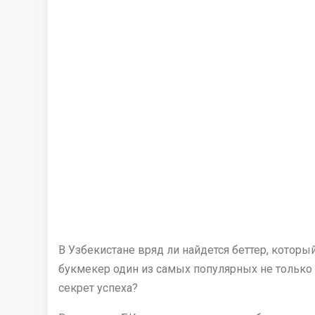
В Узбекистане вряд ли найдется беттер, которы
букмекер один из самых популярных не только в
секрет успеха?