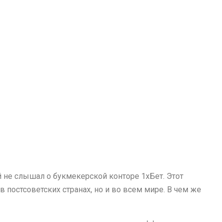
й не слышал о букмекерской конторе 1хБет. Этот
 постсоветских странах, но и во всем мире. В чем же