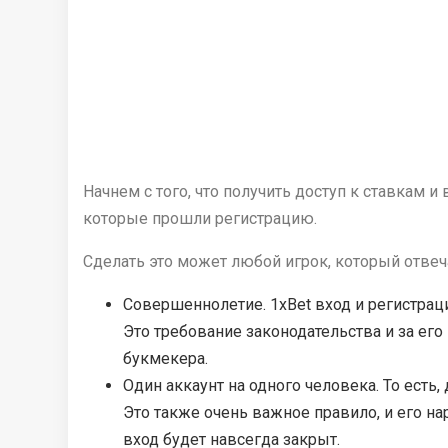
Начнем с того, что получить доступ к ставкам 
которые прошли регистрацию.
Сделать это может любой игрок, который отве
Совершеннолетие. 1xBet вход и регистрац
Это требование законодательства и за ег
букмекера.
Один аккаунт на одного человека. То есть
Это также очень важное правило, и его н
вход будет навсегда закрыт.