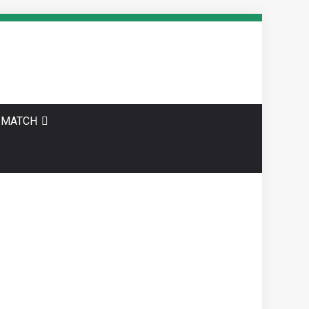
IMATCH