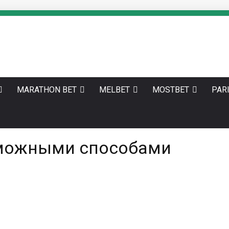
MARATHON BET
MELBET
MOSTBET
PAR
зможными способами