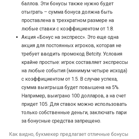
баллов. Эти бонусы также нужно будет
отыграть – сумма бонуса должна быть
проставлена в трехкратном размере на
любые ставки с коэффициентом от 1.8.
Акция «Бонус на экспресс». Это еще одна
акция для постоянных игроков, которая не
требует вводить промокод Betcity. Условия
крайне простые: игрок составляет экспрессы
на любые события (минимум четыре исхода)
с коэффициентом от 1.5. В случае успеха,
сумма выигрыша будет повышена на 5%.
Например, выиграно 100 долларов, а на счет
придет 105. Для ставок можно использовать
только собственные деньги, заключать пари
за бонусные средства запрещено.
Как видно, букмекер предлагает отличные бонусы