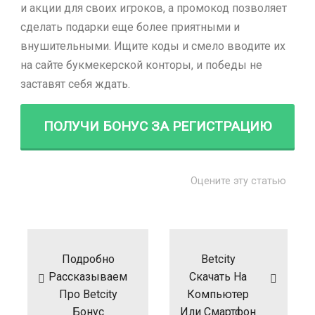
и акции для своих игроков, а промокод позволяет
сделать подарки еще более приятными и
внушительными. Ищите коды и смело вводите их
на сайте букмекерской конторы, и победы не
заставят себя ждать.
ПОЛУЧИ БОНУС ЗА РЕГИСТРАЦИЮ
Оцените эту статью
Подробно
Betcity
Рассказываем
Скачать На
Про Betcity
Компьютер
Бонус
Или Смартфон