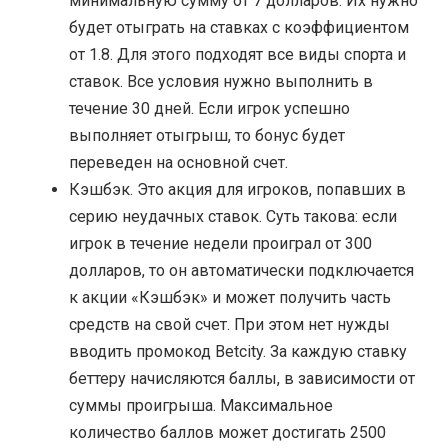
минимальную сумму от 7 долларов. Их нужно
будет отыграть на ставках с коэффициентом
от 1.8. Для этого подходят все виды спорта и
ставок. Все условия нужно выполнить в
течение 30 дней. Если игрок успешно
выполняет отыгрыш, то бонус будет
переведен на основной счет.
Кэшбэк. Это акция для игроков, попавших в
серию неудачных ставок. Суть такова: если
игрок в течение недели проиграл от 300
долларов, то он автоматически подключается
к акции «Кэшбэк» и может получить часть
средств на свой счет. При этом нет нужды
вводить промокод Betcity. За каждую ставку
беттеру начисляются баллы, в зависимости от
суммы проигрыша. Максимальное
количество баллов может достигать 2500