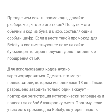
Прежде чем искать промокоды, давайте
разберемся, что же это такое? По сути – это
обычный код из букв и цифр, составляющий
особый шифр. Если ввести такой промокод для
Betcity в соответствующее поле на сайте
букмекера, то игрок получает дополнительные
поощрения от БК.
Для использования кодов нужно
зарегистрироваться. Сделать это могут
пользователи, которым исполнилось 18 лет. Также
разрешено заводить только один аккаунт –
повторная регистрация категорически запрещена и
понесет за собой блокировку счета. Поэтому, если
у вас есть промокод на Betcity, но утерян пароль