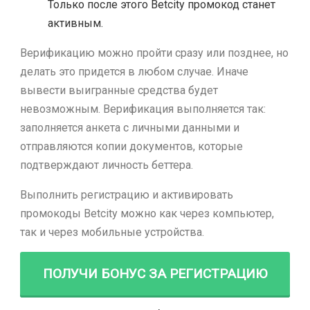
Только после этого Betcity промокод станет
активным.
Верификацию можно пройти сразу или позднее, но
делать это придется в любом случае. Иначе
вывести выигранные средства будет
невозможным. Верификация выполняется так:
заполняется анкета с личными данными и
отправляются копии документов, которые
подтверждают личность беттера.
Выполнить регистрацию и активировать
промокоды Betcity можно как через компьютер,
так и через мобильные устройства.
ПОЛУЧИ БОНУС ЗА РЕГИСТРАЦИЮ