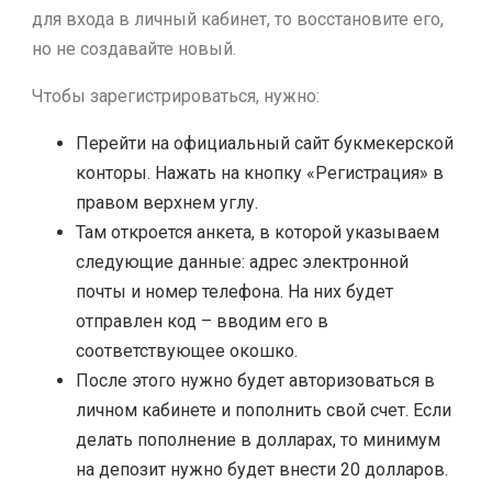
для входа в личный кабинет, то восстановите его,
но не создавайте новый.
Чтобы зарегистрироваться, нужно:
Перейти на официальный сайт букмекерской
конторы. Нажать на кнопку «Регистрация» в
правом верхнем углу.
Там откроется анкета, в которой указываем
следующие данные: адрес электронной
почты и номер телефона. На них будет
отправлен код – вводим его в
соответствующее окошко.
После этого нужно будет авторизоваться в
личном кабинете и пополнить свой счет. Если
делать пополнение в долларах, то минимум
на депозит нужно будет внести 20 долларов.