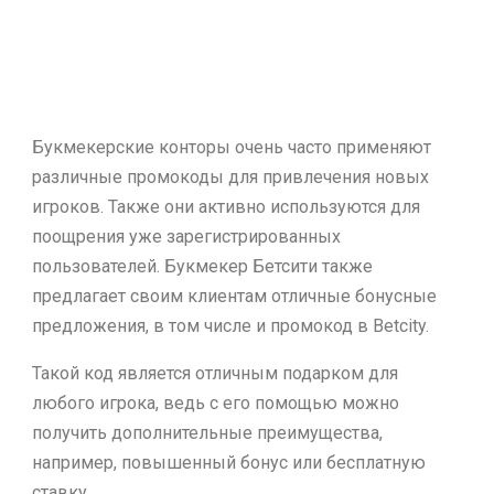
Букмекерские конторы очень часто применяют
различные промокоды для привлечения новых
игроков. Также они активно используются для
поощрения уже зарегистрированных
пользователей. Букмекер Бетсити также
предлагает своим клиентам отличные бонусные
предложения, в том числе и промокод в Betcity.
Такой код является отличным подарком для
любого игрока, ведь с его помощью можно
получить дополнительные преимущества,
например, повышенный бонус или бесплатную
ставку.